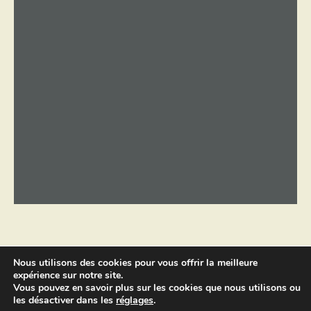
Nous utilisons des cookies pour vous offrir la meilleure
expérience sur notre site.
Copyright © 2026 par
Sébastien
Vous pouvez en savoir plus sur les cookies que nous utilisons ou
Landré.
Tous droits réservés -
les désactiver dans les
réglages
.