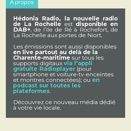
À propos
Hédonia Radio, la nouvelle radio
de La Rochelle
est
disponible en
DAB+
, de l’Ile de Ré à Rochefort, de
La Rochelle aux portes de Niort.
Les émissions sont aussi disponibles
en live partout au delà de la
Charente-maritime
sur tous les
supports digitaux
via l’appli
gratuite Radioplayer
(pour
smartphone et voiture-tv-enceintes
et montres connectées); ou
en
podcast sur toutes les
plateformes
.
Découvrez ce nouveau média dédié
à votre vie locale.