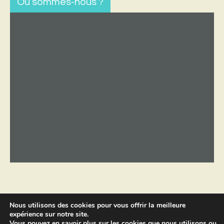
Où sommes-nous ?
Nous utilisons des cookies pour vous offrir la meilleure
expérience sur notre site.
Copyright © 2026 par
Sébastien
Vous pouvez en savoir plus sur les cookies que nous utilisons ou