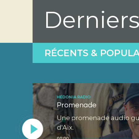
Dernier
RÉCENTS & POPULA
HÉDONIA RADIO
Promenade
Une promenade audio guid
d'Aix.
Lecteur
00:00