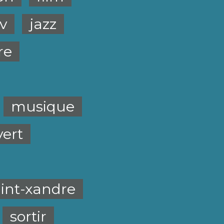
tv
jazz
re
musique
vert
aint-xandre
sortir