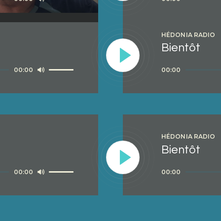
les
audio
flèches
HÉDONIA RADIO
haut/bas
Bientôt
pour
Utilisez
Lecteur
00:00
00:00
augmenter
les
audio
ou
flèches
diminuer
haut/bas
le
pour
volume.
HÉDONIA RADIO
augmenter
Bientôt
ou
Utilisez
Lecteur
00:00
00:00
diminuer
les
audio
le
flèches
volume.
haut/bas