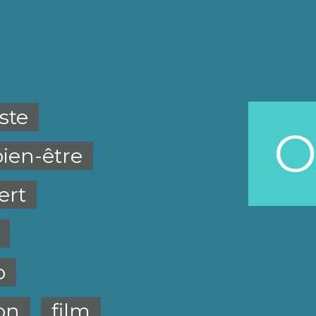
iste
O
bien-être
ert
o
ion
film