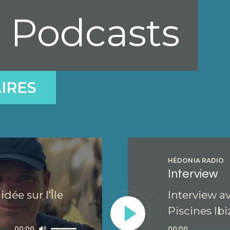
s Podcasts
IRES
HÉDONIA RADIO
Interview
ée sur l'Île
Interview a
Piscines Ibi
Utilisez
Lecteur
00:00
00:00