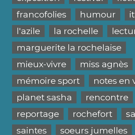
francofolies
humour
i
l'azile
la rochelle
lectu
marguerite la rochelaise
mieux-vivre
miss agnès
mémoire sport
notes en 
planet sasha
rencontre
reportage
rochefort
s
saintes
soeurs jumelles