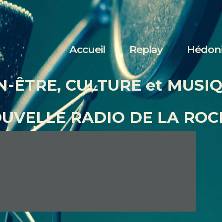
Accueil
Replay
Accueil
Replay
Hédon
Hédonia
N-ÊTRE, CULTURE et MUSI
Nous écouter
OUVELLE RADIO DE LA ROC
Contact