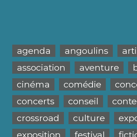
agenda
angoulins
art
association
aventure
cinéma
comédie
conc
concerts
conseil
conte
crossroad
culture
exp
exposition
festival
fict