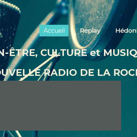
Accueil
Replay
Accueil
Replay
Hédon
Hédonia
N-ÊTRE, CULTURE et MUSI
Nous écouter
OUVELLE RADIO DE LA ROC
Contact