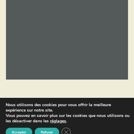
Nous utilisons des cookies pour vous offrir la meilleure
expérience sur notre site.
Copyright © 2026 par
Sébastien
Vous pouvez en savoir plus sur les cookies que nous utilisons ou
Landré.
Tous droits réservés -
les désactiver dans les
réglages
.
Mentions Légales
.
FERMER LA BANNIÈRE DES COOK
Accepter
Refuser