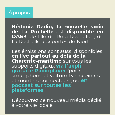
À propos
Hédonia Radio, la nouvelle radio
de La Rochelle
est
disponible en
DAB+
, de l’Ile de Ré à Rochefort, de
La Rochelle aux portes de Niort.
Les émissions sont aussi disponibles
en live partout au delà de la
Charente-maritime
sur tous les
supports digitaux
via l’appli
gratuite Radioplayer
(pour
smartphone et voiture-tv-enceintes
et montres connectées); ou
en
podcast sur toutes les
plateformes
.
Découvrez ce nouveau média dédié
à votre vie locale.