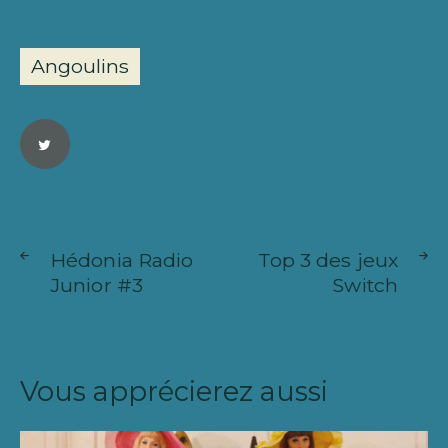
Angoulins
Navigation
ARTICLE
ARTICL
de
Hédonia Radio
Top 3 des jeux
SUIVANT
PRÉCÉ
Junior #3
Switch
l’article
Vous apprécierez aussi