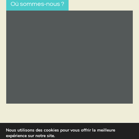
Où sommes-nous ?
Nous utilisons des cookies pour vous offrir la meilleure
expérience sur notre site.
Copyright © 2026 par
Sébastien