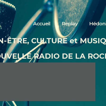
Accueil
Replay
Accueil
Replay
Hédon
Hédonia
N-ÊTRE, CULTURE et MUSI
Nous écouter
OUVELLE RADIO DE LA ROC
Contact