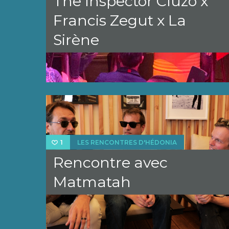
The Inspector Cluzo x
Francis Zegut x La
Sirène
LES RENCONTRES D'HÉDONIA
1
Rencontre avec
Matmatah