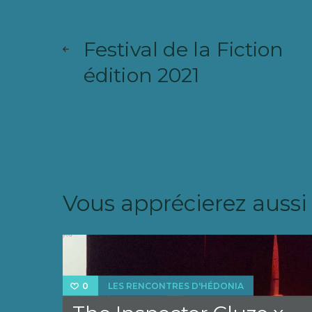
Navigation
ARTICLE
de
SUIVANT
Festival de la Fiction
l’article
édition 2021
Vous apprécierez aussi
LES RENCONTRES D'HÉDONIA
0