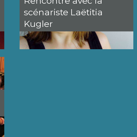
Rencontre avec la
scénariste Laëtitia
Kugler