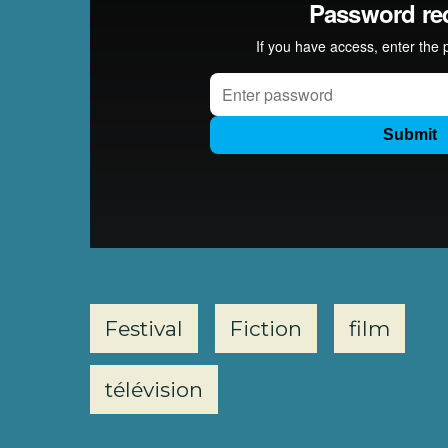
Festival
Fiction
film
télévision