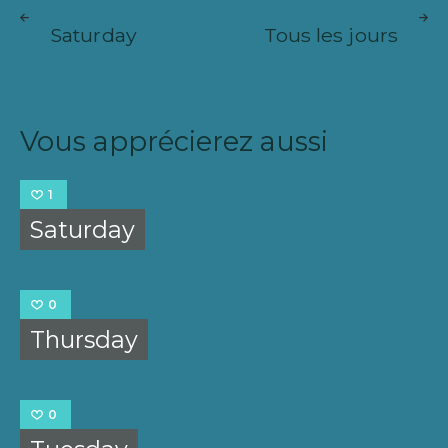
Navigation
ARTICLE
ARTICL
de
Saturday
Tous les jours
SUIVANT
PRÉCÉ
l’article
Vous apprécierez aussi
1
Saturday
0
Thursday
0