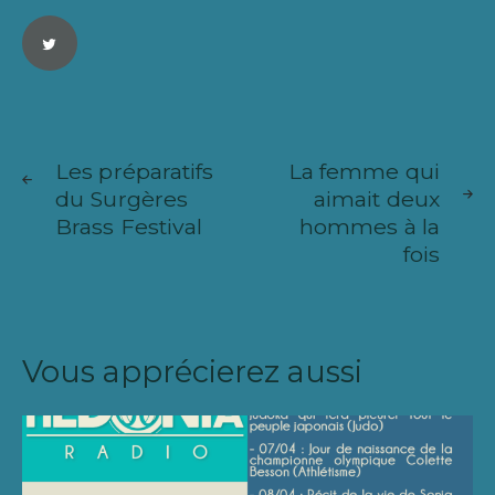
Navigation
ARTICLE
ARTICL
de
Les préparatifs
La femme qui
SUIVANT
PRÉCÉ
du Surgères
aimait deux
l’article
Brass Festival
hommes à la
fois
Vous apprécierez aussi