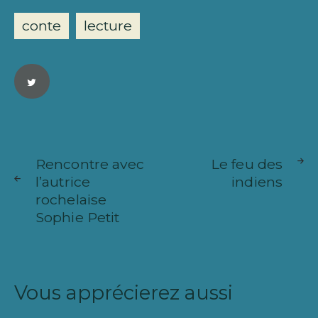
conte
lecture
Navigation
ARTICLE
ARTICL
de
Rencontre avec
Le feu des
SUIVANT
PRÉCÉ
l’autrice
indiens
l’article
rochelaise
Sophie Petit
Vous apprécierez aussi