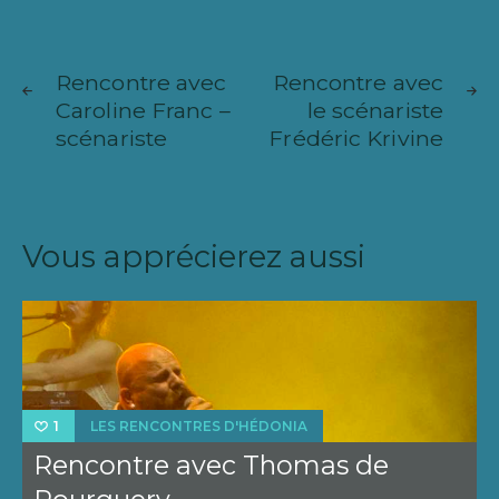
Navigation
ARTICLE
ARTICL
de
Rencontre avec
Rencontre avec
SUIVANT
PRÉCÉ
Caroline Franc –
le scénariste
l’article
scénariste
Frédéric Krivine
Vous apprécierez aussi
LES RENCONTRES D'HÉDONIA
1
Rencontre avec Thomas de