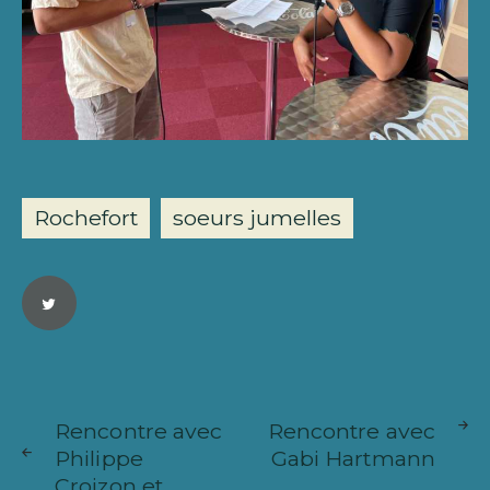
Rochefort
soeurs jumelles
Navigation
ARTICLE
ARTICL
de
Rencontre avec
Rencontre avec
SUIVANT
PRÉCÉ
Philippe
Gabi Hartmann
l’article
Croizon et