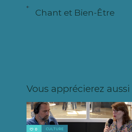
Navigation
ARTICLE
de
SUIVANT
Chant et Bien-Être
l’article
Vous apprécierez aussi
CULTURE
0