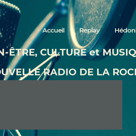
Accueil
Replay
Accueil
Replay
Hédon
Hédonia
N-ÊTRE, CULTURE et MUSI
Nous écouter
OUVELLE RADIO DE LA ROC
Contact