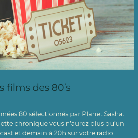
s films des 80’s
nnées 80 sélectionnés par Planet Sasha.
 cette chronique vous n’aurez plus qu’un
odcast et demain à 20h sur votre radio