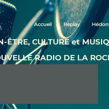
Accueil
Replay
Accueil
Replay
Hédon
Hédonia
N-ÊTRE, CULTURE et MUSI
Nous écouter
OUVELLE RADIO DE LA ROC
Contact