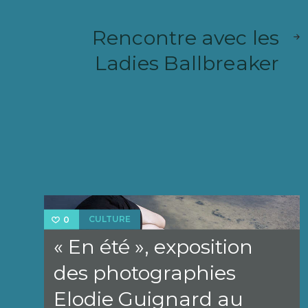
ARTIC
Rencontre avec les
PRÉC
Ladies Ballbreaker
CULTURE
0
« En été », exposition
des photographies
Elodie Guignard au