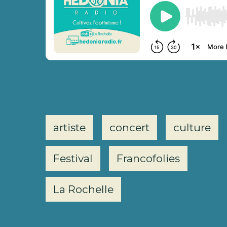
artiste
concert
culture
Festival
Francofolies
La Rochelle