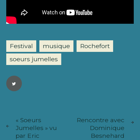
Festival
musique
Rochefort
soeurs jumelles
Navigation
ARTICLE
ARTICL
de
« Soeurs
Rencontre avec
SUIVANT
PRÉCÉ
Jumelles » vu
Dominique
l’article
par Eric
Besnehard