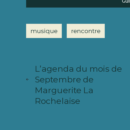
Gui
musique
rencontre
Navigation
ARTICLE
de
SUIVANT
L’agenda du mois de
l’article
Septembre de
Marguerite La
Rochelaise