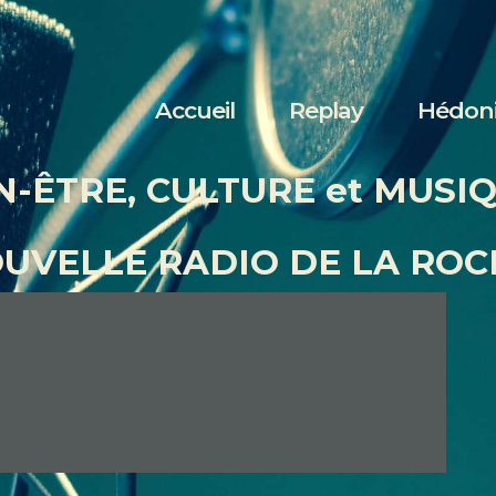
Accueil
Replay
Accueil
Replay
Hédon
Hédonia
N-ÊTRE, CULTURE et MUSI
Nous écouter
OUVELLE RADIO DE LA ROC
Contact