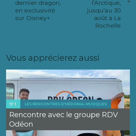
dernier dragon,
l’Arctique,
en exclusivité
jusqu’au 30
sur Disney+
août à La
Rochelle
Vous apprécierez aussi
,
LES RENCONTRES D'HÉDONIA
MUSIQUES
1
Rencontre avec le groupe RDV
Odéon