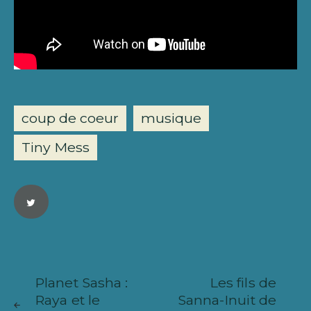
coup de coeur
musique
Tiny Mess
Navigation
ARTICLE
ARTICL
de
Planet Sasha :
Les fils de
SUIVANT
PRÉCÉ
Raya et le
Sanna-Inuit de
l’article