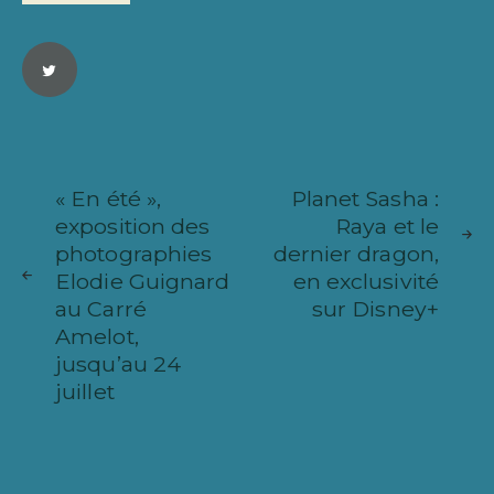
Navigation
ARTICLE
ARTICL
de
« En été »,
Planet Sasha :
SUIVANT
PRÉCÉ
exposition des
Raya et le
l’article
photographies
dernier dragon,
Elodie Guignard
en exclusivité
au Carré
sur Disney+
Amelot,
jusqu’au 24
juillet