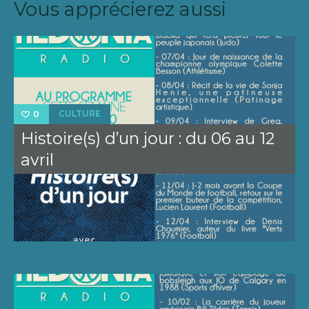
Vous apprécierez aussi
CULTURE
0
Histoire(s) d’un jour : du 06 au 12
avril
Zoom sur le
0
CULTURE
Chantier
des
Francofolies