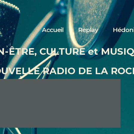
Accueil
Replay
Accueil
Replay
Hédon
Hédonia
N-ÊTRE, CULTURE et MUSI
Nous écouter
OUVELLE RADIO DE LA ROC
Contact