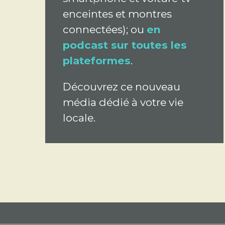
enceintes et montres
connectées); ou
en
podcast sur toutes les
plateformes
.
Découvrez ce nouveau
média dédié à votre vie
locale.