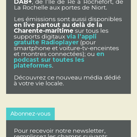
DAB+
, de l’Ile de Ré à Rochefort, de
La Rochelle aux portes de Niort.
Les émissions sont aussi disponibles
en live partout au delà de la
Charente-maritime
sur tous les
supports digitaux
via l’appli
gratuite Radioplayer
(pour
smartphone et voiture-tv-enceintes
et montres connectées); ou
en
podcast sur toutes les
plateformes
.
Découvrez ce nouveau média dédié
à votre vie locale.
Abonnez-vous
Pour recevoir notre newsletter,
remplissez les champs suivants.