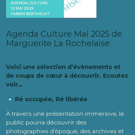
AGENDA
,
CULTURE
12 MAI 2025
FABIEN BERTHELOT
Agenda Culture Mai 2025 de
Marguerite La Rochelaise
Voici une sélection d’évènements et
de coups de cœur à découvrir. Ecoutez
voir…
Ré occupée, Ré libérée
À travers une présentation immersive, le
public pourra découvrir des
photographies d’époque, des archives et