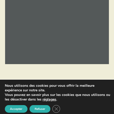
Nous utilisons des cookies pour vous offrir la meilleure
expérience sur notre site.
Copyright © 2026 par
Sébastien
Vous pouvez en savoir plus sur les cookies que nous utilisons ou
Landré.
Tous droits réservés -
les désactiver dans les
réglages
.
Mentions Légales
.
FERMER LA BANNIÈRE DES COOK
Accepter
Refuser