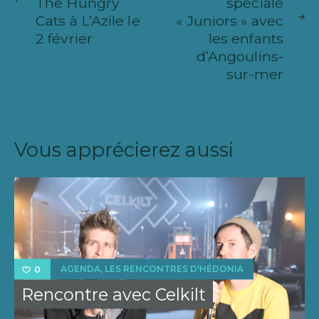
The Hungry
spéciale
l’article
Cats à L’Azile le
« Juniors » avec
2 février
les enfants
d’Angoulins-
sur-mer
Vous apprécierez aussi
,
AGENDA
LES RENCONTRES D'HÉDONIA
0
Rencontre avec Celkilt