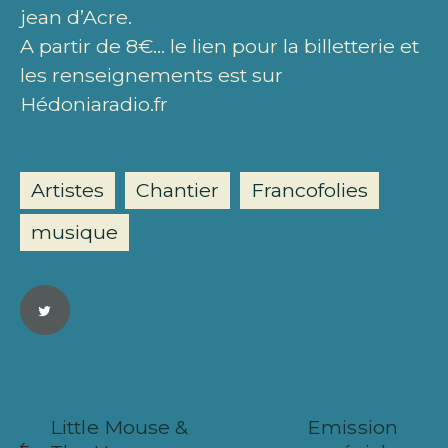
jean d’Acre.
A partir de 8€… le lien pour la billetterie et
les renseignements est sur
Hédoniaradio.fr
Artistes
Chantier
Francofolies
musique
Navigation
ARTICLE
ARTICL
de
Little Mouse &
Emission
SUIVANT
PRÉCÉ