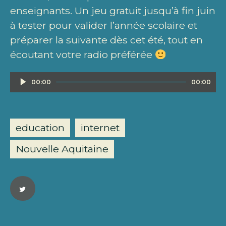
enseignants. Un jeu gratuit jusqu’à fin juin
à tester pour valider l’année scolaire et
préparer la suivante dès cet été, tout en
écoutant votre radio préférée
Lecteur
00:00
00:00
audio
education
internet
Nouvelle Aquitaine