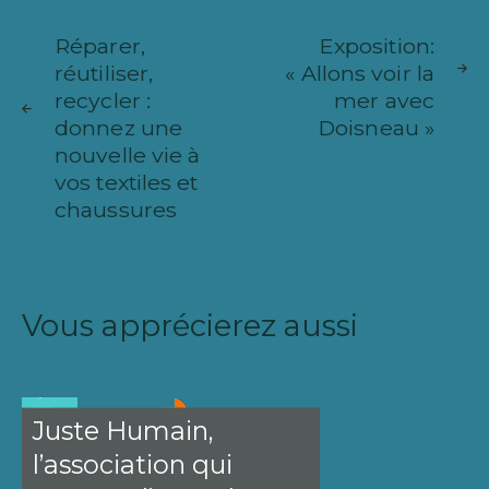
Navigation
ARTICLE
ARTICL
de
Réparer,
Exposition:
SUIVANT
PRÉCÉ
réutiliser,
« Allons voir la
l’article
recycler :
mer avec
donnez une
Doisneau »
nouvelle vie à
vos textiles et
chaussures
Vous apprécierez aussi
Zoom sur le
0
CULTURE
Chantier
des
CULTURE
0
Francofolies
Juste Humain,
l’association qui