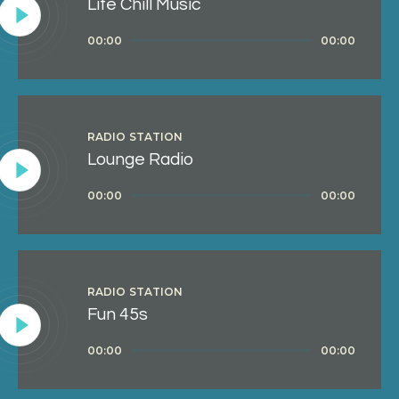
Life Chill Music
Lecteur
00:00
00:00
audio
RADIO STATION
Lounge Radio
Lecteur
00:00
00:00
audio
RADIO STATION
Fun 45s
Lecteur
00:00
00:00
audio